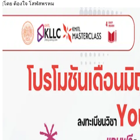
|
โดย
ต้องใจ โสฬสพรหม