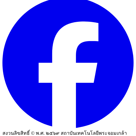
สงวนลิขสิทธิ์ © พ.ศ. ๒๕๖๙ สถาบันเทคโนโลยีพระจอมเกล้า