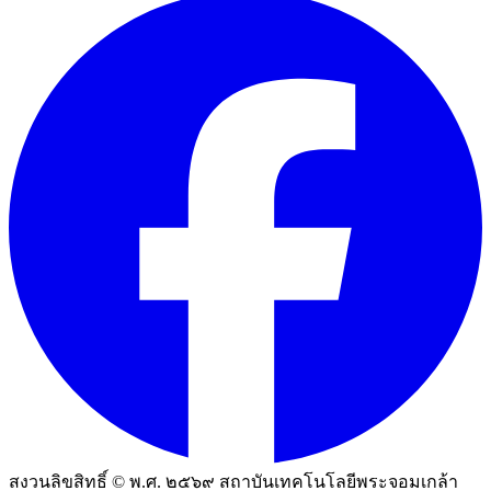
สงวนลิขสิทธิ์ © พ.ศ. ๒๕๖๙ สถาบันเทคโนโลยีพระจอมเกล้า