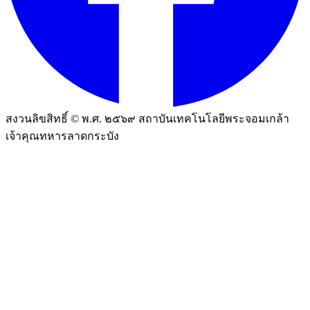
สงวนลิขสิทธิ์ © พ.ศ. ๒๕๖๙ สถาบันเทคโนโลยีพระจอมเกล้า
เจ้าคุณทหารลาดกระบัง