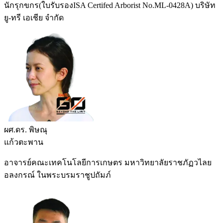
นักรุกขกร(ใบรับรองISA Certifed Arborist No.ML-0428A) บริษัท
ยู-ทรี เอเชีย จำกัด
ผศ.ดร. พิษณุ
แก้วตะพาน
อาจารย์คณะเทคโนโลยีการเกษตร มหาวิทยาลัยราชภัฏวไลย
อลงกรณ์ ในพระบรมราชูปถัมภ์