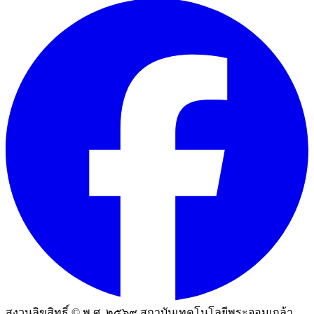
สงวนลิขสิทธิ์ © พ.ศ. ๒๕๖๙ สถาบันเทคโนโลยีพระจอมเกล้า