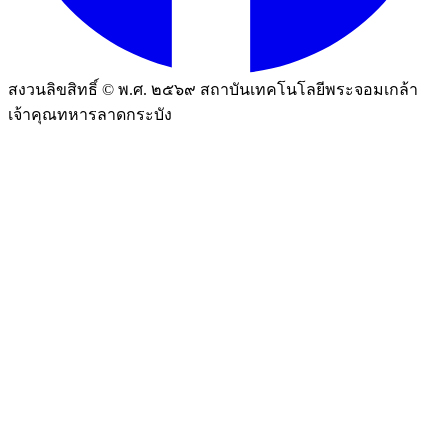
สงวนลิขสิทธิ์ © พ.ศ. ๒๕๖๙ สถาบันเทคโนโลยีพระจอมเกล้า
เจ้าคุณทหารลาดกระบัง